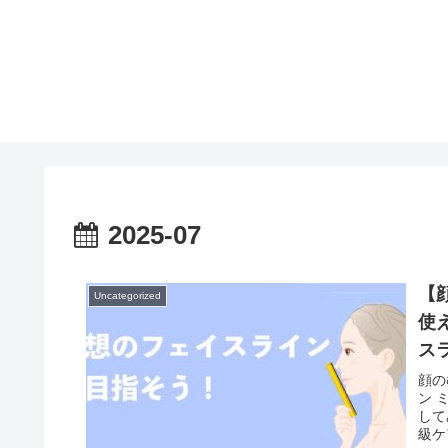
2025-07
【
Uncategorized
使
ス
顔の
ン 
して
級ケ