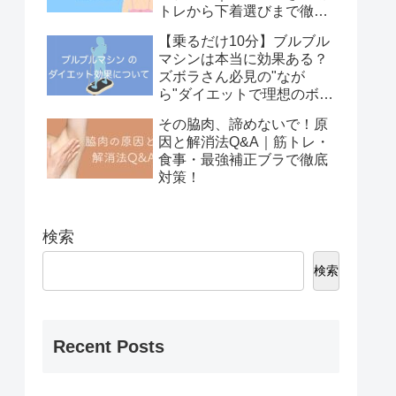
トレから下着選びまで徹底
解説
【乗るだけ10分】ブルブル
マシンは本当に効果ある？
ズボラさん必見の"なが
ら"ダイエットで理想のボデ
ィへ！
その脇肉、諦めないで！原
因と解消法Q&A｜筋トレ・
食事・最強補正ブラで徹底
対策！
検索
検索
Recent Posts