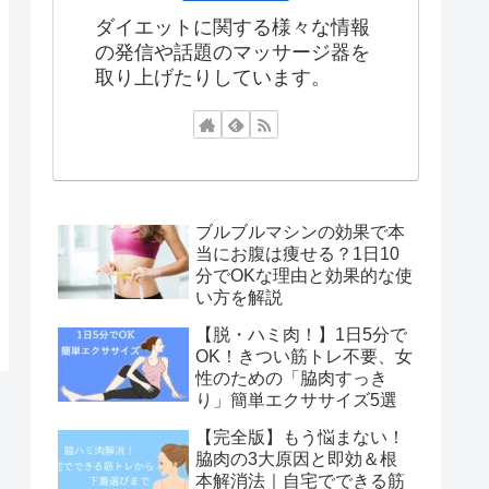
ダイエットに関する様々な情報
の発信や話題のマッサージ器を
取り上げたりしています。
ブルブルマシンの効果で本
当にお腹は痩せる？1日10
分でOKな理由と効果的な使
い方を解説
【脱・ハミ肉！】1日5分で
OK！きつい筋トレ不要、女
性のための「脇肉すっき
り」簡単エクササイズ5選
【完全版】もう悩まない！
脇肉の3大原因と即効＆根
本解消法｜自宅でできる筋