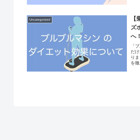
の小
【
Uncategorized
ズ
へ
「ブ
だけ
りま
を徹